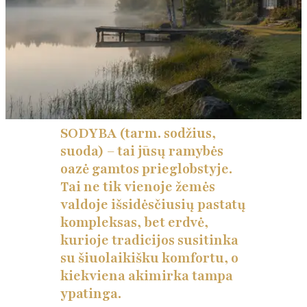
SODYBA (tarm. sodžius,
suoda) – tai jūsų ramybės
oazė gamtos prieglobstyje.
Tai ne tik vienoje žemės
valdoje išsidėsčiusių pastatų
kompleksas, bet erdvė,
kurioje tradicijos susitinka
su šiuolaikišku komfortu, o
kiekviena akimirka tampa
ypatinga.