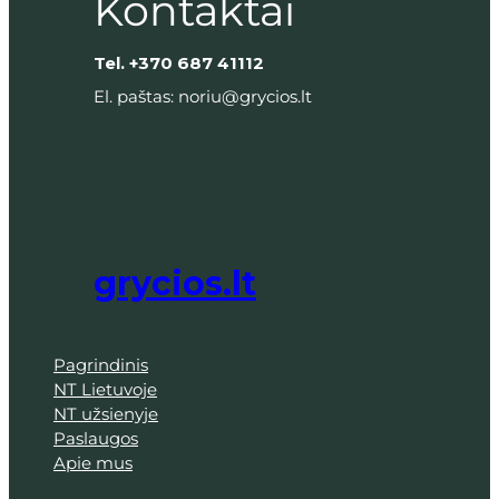
Kontaktai
Tel. +370 687 41112
El. paštas: noriu@grycios.lt
grycios.lt
Pagrindinis
NT Lietuvoje
NT užsienyje
Paslaugos
Apie mus