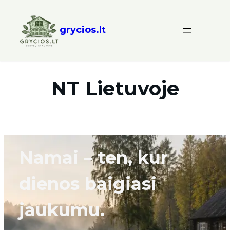
grycios.lt
NT Lietuvoje
Namai – ten, kur
dienos baigiasi
jaukumu.