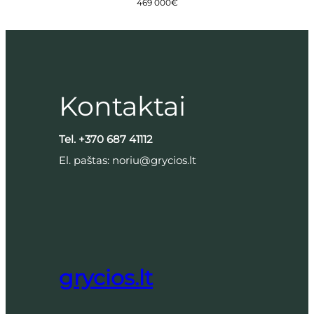
469 000
€
Kontaktai
Tel. +370 687 41112
El. paštas: noriu@grycios.lt
grycios.lt