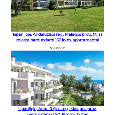
Ispanijoje, Andalūzijos reg., Malagos prov., Mijas
mieste parduodami 157 kv.m. apartamentai
539 000
€
Ispanijoje, Andalūzijos reg., Malagos prov.,
parduodamas 90,39 kv.m. butas