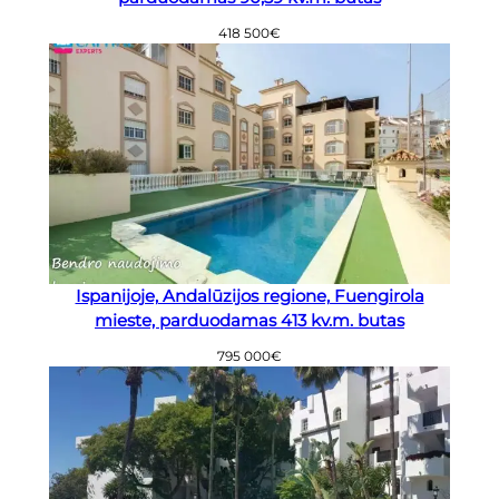
418 500
€
Ispanijoje, Andalūzijos regione, Fuengirola
mieste, parduodamas 413 kv.m. butas
795 000
€