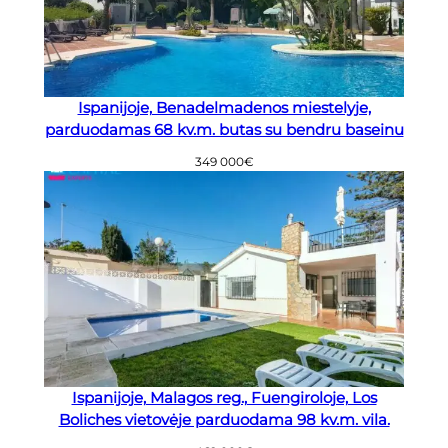
Ispanijoje, Benadelmadenos miestelyje,
parduodamas 68 kv.m. butas su bendru baseinu
349 000
€
Ispanijoje, Malagos reg., Fuengiroloje, Los
Boliches vietovėje parduodama 98 kv.m. vila.