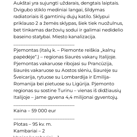
ė
Aukštai yra sujungti uždarais, dengtais laiptais.
s
Dvigubo stiklo mediniai langai, šildymas
I
radiatoriais iš gamtinių dujų katilo. Sklypui
t
priklauso 2 a žemės sklypas, šiek tiek nuožulnus,
a
bet tinkamas daržovių sodui ir galimai nedidelio
l
baseino statybai. Miesto kanalizacija.
i
_________________________
j
Pjemontas (italų k. – Piemonte reiškia „kalnų
o
papėdėje“.) – regionas šiaurės vakarų Italijoje.
j
Pjemontas vakaruose ribojasi su Prancūzija,
e
šiaurės vakaruose su Aostos slėniu, šiaurėje su
,
Šveicarija, rytuose su Lombardija ir Emilija-
P
Romanija bei pietuose su Ligūrija. Pjemonto
j
regionas su sostine Turinu – vienas iš didžiausių
e
Italijoje – jame gyvena 4,4 milijonai gyventojų.
m
_________________________
o
Kaina – 59 000 eur
n
_________________________
t
Plotas – 95 kv. m.
e
Kambariai – 2
,