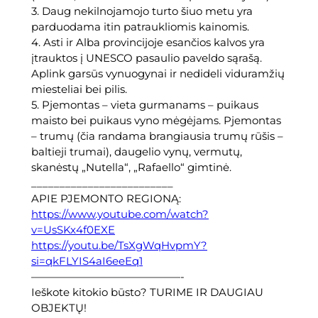
m
3. Daug nekilnojamojo turto šiuo metu yra
a
parduodama itin patraukliomis kainomis.
s
4. Asti ir Alba provincijoje esančios kalvos yra
s
įtrauktos į UNESCO pasaulio paveldo sąrašą.
u
Aplink garsūs vynuogynai ir nedideli viduramžių
2
miesteliai bei pilis.
a
5. Pjemontas – vieta gurmanams – puikaus
ž
maisto bei puikaus vyno mėgėjams. Pjemontas
e
– trumų (čia randama brangiausia trumų rūšis –
m
baltieji trumai), daugelio vynų, vermutų,
ė
skanėstų „Nutella“, „Rafaello“ gimtinė.
s
_________________________
s
APIE PJEMONTO REGIONĄ:
k
https://www.youtube.com/watch?
l
v=UsSKx4f0EXE
y
https://youtu.be/TsXgWqHvpmY?
p
si=qkFLYIS4aI6eeEq1
u
——————————————-
Ieškote kitokio būsto? TURIME IR DAUGIAU
OBJEKTŲ!