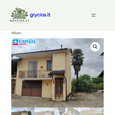
grycios.lt
Eiti
Pradžia
/
NT užsienyje
/
NT Italijoje
/ Šiaurės Italijoje,
Pjemonte, parduodamas 95 kv.m. namas su 2 a žemės
prie
sklypu
turinio