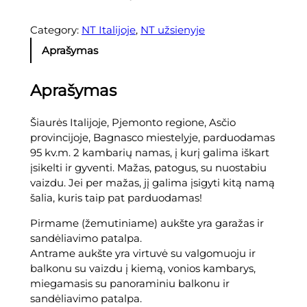
p
r
Category:
NT Italijoje
, 
NT užsienyje
o
Aprašymas
d
u
k
Aprašymas
t
o
Šiaurės Italijoje, Pjemonto regione, Asčio
k
provincijoje, Bagnasco miestelyje, parduodamas
i
95 kv.m. 2 kambarių namas, į kurį galima iškart
e
įsikelti ir gyventi. Mažas, patogus, su nuostabiu
k
vaizdu. Jei per mažas, jį galima įsigyti kitą namą
i
šalia, kuris taip pat parduodamas!
s
:
Pirmame (žemutiniame) aukšte yra garažas ir
Š
sandėliavimo patalpa.
i
Antrame aukšte yra virtuvė su valgomuoju ir
a
balkonu su vaizdu į kiemą, vonios kambarys,
u
miegamasis su panoraminiu balkonu ir
r
sandėliavimo patalpa.